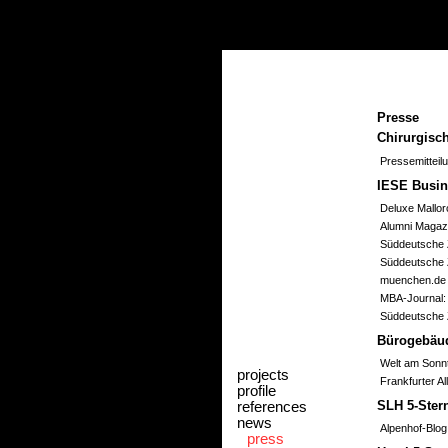
Presse
Chirurgisc
Pressemitteil
IESE Busin
Deluxe Mallor
Alumni Magazi
Süddeutsche 
Süddeutsche Z
muenchen.de 
MBA-Journal:
Süddeutsche Z
Bürogebäud
Welt am Sonn
projects
Frankfurter A
profile
references
SLH 5-Ster
news
Alpenhof-Blog
press