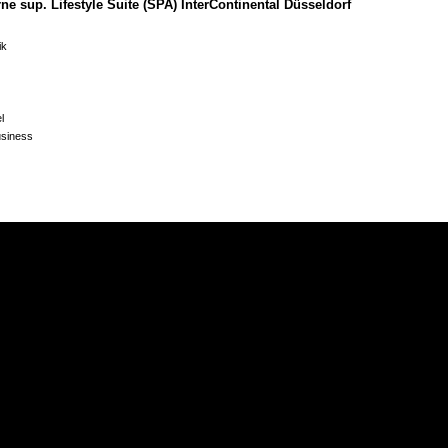
rne sup. Lifestyle Suite (SPA) InterContinental Düsseldorf
ik
l
usiness
tal.com
rne sup. InterContinental Düsseldorf
al Life, "Rückkehr der Sinne", Herbst 2009
nterContinental
ity Hideaway und modernes Juwel an der Kö", Nr. 27 2009
ng InterContinental
de "An den Brücken", München
bruecken.de
ivathotel "Waldhotel Stuttgart"
sinnendesign.com
l in Degerloch", Restaurant, Hotel, Bar, Juni 2012
r, "Poetische Moderne", Mai 2012