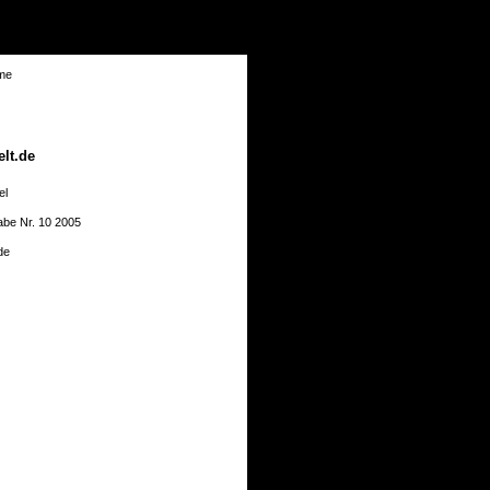
lt.de
el
abe Nr. 10 2005
de