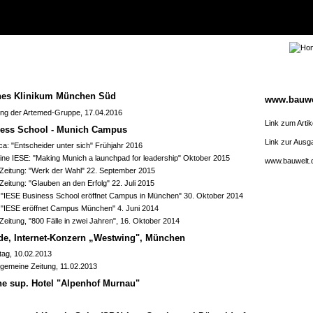
hes Klinikum München Süd
www.bauwe
ung der Artemed-Gruppe, 17.04.2016
Link zum Artik
ess School - Munich Campus
Link zur Ausg
ca: "Entscheider unter sich" Frühjahr 2016
ne IESE: "Making Munich a launchpad for leadership" Oktober 2015
www.bauwelt.
Zeitung: "Werk der Wahl" 22. September 2015
eitung: "Glauben an den Erfolg" 22. Juli 2015
"IESE Business School eröffnet Campus in München" 30. Oktober 2014
 "IESE eröffnet Campus München" 4. Juni 2014
eitung, "800 Fälle in zwei Jahren", 16. Oktober 2014
e, Internet-Konzern „Westwing", München
tag, 10.02.2013
llgemeine Zeitung, 11.02.2013
ne sup. Hotel "Alpenhof Murnau"