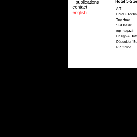
Hotel 5-Ste
publications
contact
AIT
english
Hotel + Techn
Top Hotel
SPA Inside
top magazin
Design & Hote
Düsseldorf B
RP Online
Intercontinen
Hotel 5-Ste
Intercontinent
AIT
Magazin Life I
Hideaways, "C
Pressemitteilu
Bürogebäu
www.an-den-
4-Sterne Pr
www.moderne
AIT, "Waldhote
hotel designe
Architonik