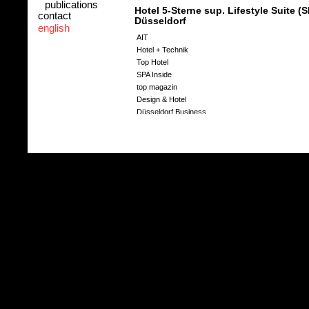
publications
Hotel 5-Sterne sup. Lifestyle Suite (
contact
Düsseldorf
english
AIT
Hotel + Technik
Top Hotel
SPA Inside
top magazin
Design & Hotel
Düsseldorf Business
RP Online
Intercontinental.com
Hotel 5-Sterne sup. InterContinental
Intercontinental Life, "Rückkehr der Sinne", Herbst
AIT
Magazin Life InterContinental
Hideaways, "City Hideaway und modernes Juwel an 
Pressemitteilung InterContinental
Bürogebäude "An den Brücken", M
www.an-den-bruecken.de
Hotel 5-Sterne sup. Schloss Elmau
Elle Decoration, "Zweites Glück", Januar 2008
stern.de, "Hinter den Bergen...", Februar 2008