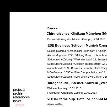
Presse
Chirurgisches Klinikum München Sü
Pressemitteilung der Artemed-Gruppe, 17.04.2016
IESE Business School - Munich Cam
Deluxe Mallorca: "Entscheider unter sich" Frühjahr
Alumni Magazine IESE: "Making Munich a launchpad
Süddeutsche Zeitung: "Werk der Wahl" 22. Septem
Süddeutsche Zeitung: "Glauben an den Erfolg" 22. J
muenchen.de "IESE Business School eröffnet Cam
MBA-Journal: "IESE eröffnet Campus München" 4. 
Süddeutsche Zeitung, "800 Fälle in zwei Jahren", 1
Bürogebäude, Internet-Konzern „We
Welt am Sonntag, 10.02.2013
projects
Frankfurter Allgemeine Zeitung, 11.02.2013
profile
references
SLH 5-Sterne sup. Hotel "Alpenhof 
news
press
Alpenhof-Blog