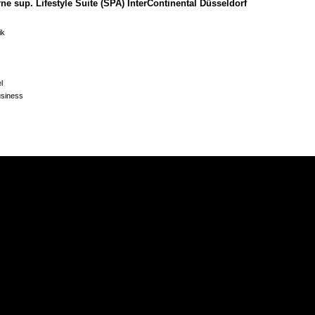
rne sup. Lifestyle Suite (SPA) InterContinental Düsseldorf
ik
l
usiness
tal.com
rne sup. InterContinental Düsseldorf
al Life, "Rückkehr der Sinne", Herbst 2009
nterContinental
ity Hideaway und modernes Juwel an der Kö", Nr. 27 2009
ng InterContinental
de "An den Brücken", München
bruecken.de
ivathotel "Waldhotel Stuttgart"
sinnendesign.com
l in Degerloch", Restaurant, Hotel, Bar, Juni 2012
r, "Poetische Moderne", Mai 2012