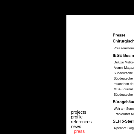
Presse
Chirurgisc
Pressemitteil
IESE Busin
Deluxe Mallor
Alumni Magazi
Süddeutsche 
Süddeutsche Z
muenchen.de 
MBA-Journal:
Süddeutsche Z
Bürogebäud
Welt am Sonn
projects
Frankfurter A
profile
references
SLH 5-Ster
news
Alpenhof-Blog
press