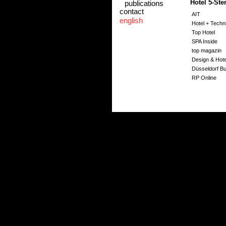
Hotel 5-Ste
publications
contact
AIT
english
Hotel + Techn
Top Hotel
SPA Inside
top magazin
Design & Hote
Düsseldorf B
RP Online
Intercontinen
Hotel 5-Ste
Intercontinent
AIT
Magazin Life I
Hideaways, "C
Pressemitteilu
Bürogebäu
www.an-den-
4-Sterne Pr
www.moderne
AIT, "Waldhote
hotel designe
Architonik