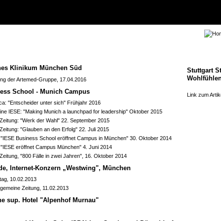
hes Klinikum München Süd
Stuttgart 
Wohlfühlen
ung der Artemed-Gruppe, 17.04.2016
ess School - Munich Campus
Link zum Artik
ca: "Entscheider unter sich" Frühjahr 2016
ne IESE: "Making Munich a launchpad for leadership" Oktober 2015
Zeitung: "Werk der Wahl" 22. September 2015
eitung: "Glauben an den Erfolg" 22. Juli 2015
"IESE Business School eröffnet Campus in München" 30. Oktober 2014
 "IESE eröffnet Campus München" 4. Juni 2014
eitung, "800 Fälle in zwei Jahren", 16. Oktober 2014
e, Internet-Konzern „Westwing", München
tag, 10.02.2013
llgemeine Zeitung, 11.02.2013
ne sup. Hotel "Alpenhof Murnau"