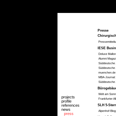
Presse
Chirurgisc
Pressemitteil
IESE Busin
Deluxe Mallor
Alumni Magazi
Süddeutsche 
Süddeutsche Z
muenchen.de 
MBA-Journal:
Süddeutsche Z
Bürogebäud
Welt am Sonn
projects
Frankfurter A
profile
references
SLH 5-Ster
news
Alpenhof-Blog
press