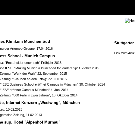
hes Klinikum München Süd
Stuttgarter
ung der Artemed-Gruppe, 17.04.2016
Link zum Artik
ess School - Munich Campus
ca: "Entscheider unter sich" Frühjahr 2016
ne IESE: "Making Munich a launchpad for leadership" Oktober 2015
Zeitung: "Werk der Wahl" 22. September 2015
eitung: "Glauben an den Erfolg" 22. Juli 2015
"IESE Business School eröffnet Campus in München" 30. Oktober 2014
 "IESE eröffnet Campus München" 4. Juni 2014
eitung, "800 Fälle in zwei Jahren", 16. Oktober 2014
e, Internet-Konzern „Westwing", München
tag, 10.02.2013
llgemeine Zeitung, 11.02.2013
ne sup. Hotel "Alpenhof Murnau"