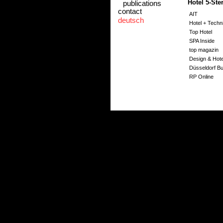
Hotel 5-Ste
publications
contact
AIT
deutsch
Hotel + Techn
Top Hotel
SPA Inside
top magazin
Design & Hote
Düsseldorf B
RP Online
Intercontinen
Hotel 5-Ste
Intercontinent
AIT
Magazin Life I
Hideaways, "C
Pressemitteilu
Bürogebäu
www.an-den-
4-Sterne Pr
www.moderne
AIT, "Waldhote
hotel designe
Architonik