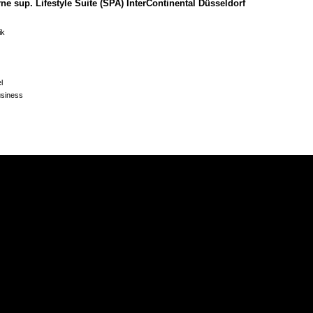
rne sup. Lifestyle Suite (SPA) InterContinental Düsseldorf
ik
l
usiness
tal.com
rne sup. InterContinental Düsseldorf
al Life, "Rückkehr der Sinne", Herbst 2009
nterContinental
ity Hideaway und modernes Juwel an der Kö", Nr. 27 2009
ng InterContinental
de "An den Brücken", München
bruecken.de
ivathotel "Waldhotel Stuttgart"
sinnendesign.com
l in Degerloch", Restaurant, Hotel, Bar, Juni 2012
r, "Poetische Moderne", Mai 2012