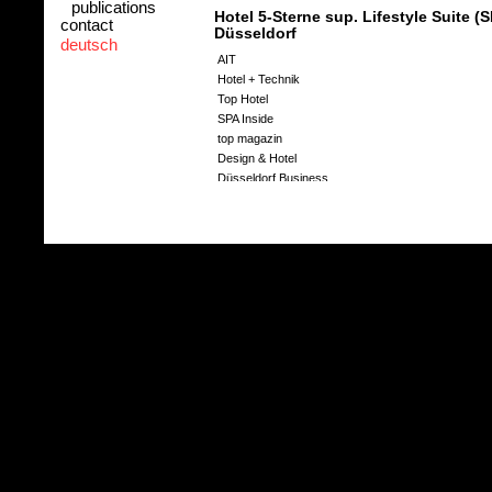
publications
Hotel 5-Sterne sup. Lifestyle Suite (
contact
Düsseldorf
deutsch
AIT
Hotel + Technik
Top Hotel
SPA Inside
top magazin
Design & Hotel
Düsseldorf Business
RP Online
Intercontinental.com
Hotel 5-Sterne sup. InterContinental
Intercontinental Life, "Rückkehr der Sinne", Herbst
AIT
Magazin Life InterContinental
Hideaways, "City Hideaway und modernes Juwel an 
Pressemitteilung InterContinental
Bürogebäude "An den Brücken", M
www.an-den-bruecken.de
Hotel 5-Sterne sup. Schloss Elmau
Elle Decoration, "Zweites Glück", Januar 2008
stern.de, "Hinter den Bergen...", Februar 2008