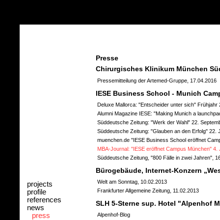
Presse
Chirurgisches Klinikum München Sü
Pressemitteilung der Artemed-Gruppe, 17.04.2016
IESE Business School - Munich Cam
Deluxe Mallorca: "Entscheider unter sich" Frühjahr
Alumni Magazine IESE: "Making Munich a launchpad
Süddeutsche Zeitung: "Werk der Wahl" 22. Septem
Süddeutsche Zeitung: "Glauben an den Erfolg" 22. J
muenchen.de "IESE Business School eröffnet Cam
MBA-Journal: "IESE eröffnet Campus München" 4. 
Süddeutsche Zeitung, "800 Fälle in zwei Jahren", 1
Bürogebäude, Internet-Konzern „We
Welt am Sonntag, 10.02.2013
projects
Frankfurter Allgemeine Zeitung, 11.02.2013
profile
references
SLH 5-Sterne sup. Hotel "Alpenhof 
news
press
Alpenhof-Blog