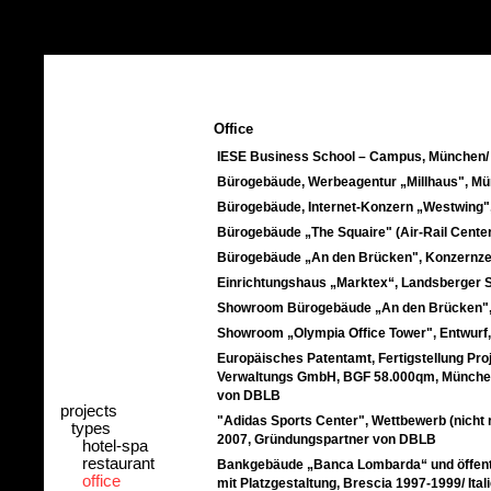
Office
IESE Business School – Campus, München/
Bürogebäude, Werbeagentur „Millhaus", Mü
Bürogebäude, Internet-Konzern „Westwing"
Bürogebäude „The Squaire" (Air-Rail Center)
Bürogebäude „An den Brücken", Konzernzen
Einrichtungshaus „Marktex“, Landsberger 
Showroom Bürogebäude „An den Brücken",
Showroom „Olympia Office Tower", Entwurf
Europäisches Patentamt, Fertigstellung Pro
Verwaltungs GmbH, BGF 58.000qm, Münche
von DBLB
projects
"Adidas Sports Center", Wettbewerb (nicht 
types
2007, Gründungspartner von DBLB
hotel-spa
restaurant
Bankgebäude „Banca Lombarda“ und öffent
office
mit Platzgestaltung, Brescia 1997-1999/ Itali