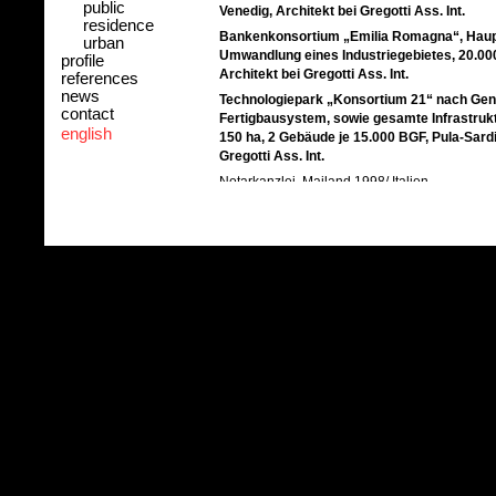
public
Venedig, Architekt bei Gregotti Ass. Int.
residence
Bankenkonsortium „Emilia Romagna“, Haup
urban
Umwandlung eines Industriegebietes, 20.000
profile
Architekt bei Gregotti Ass. Int.
references
news
Technologiepark „Konsortium 21“ nach Gene
contact
Fertigbausystem, sowie gesamte Infrastruk
english
150 ha, 2 Gebäude je 15.000 BGF, Pula-Sardin
Gregotti Ass. Int.
Notarkanzlei, Mailand 1998/ Italien
Technologie- und Wissenschaftspark Marghera
Wettbewerb, Mestre 1995, Architekt bei Gregotti
Bürogebäude mit Einkaufspassage und Kinoce
Berlin 1994-1996
Kino, Umbau Kino in Büros und Geschäfte, Pia
Italien
Luxusboutique-Bar, Entwurf, Mailand 1991/ Ital
Riva