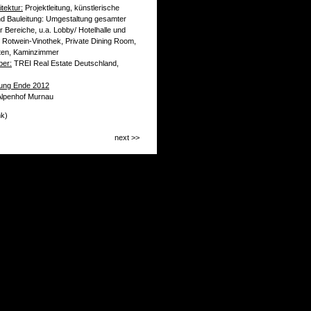
tektur:
Projektleitung, künstlerische
nd Bauleitung: Umgestaltung gesamter
er Bereiche, u.a. Lobby/ Hotelhalle und
, Rotwein-Vinothek, Private Dining Room,
ten, Kaminzimmer
ber:
TREI Real Estate Deutschland,
llung Ende 2012
Alpenhof Murnau
nk)
next >>
gartige Lage des Alpenhof Murnau im
and“ ist die Grundlage für das neue
itektur-Konzept. Im Jahr 2011 wurde
„Blauer Reiter“ gefeiert.
mte Kandinsky „Blau ist eine typisch
e Farbe, die den Menschen in das
e ruft und in ihm die Sehnsucht nach
n und Übernatürlichen weckt“.