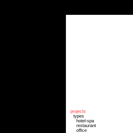
projects
types
hotel-spa
restaurant
office