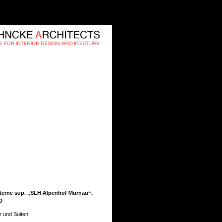
Sterne sup. „SLH Alpenhof Murnau“,
D
 und Suiten