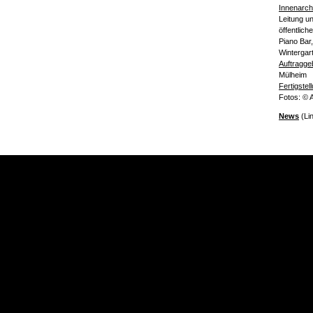
Innenarchi
Leitung u
öffentlich
Piano Bar
Wintergar
Auftragge
Mülheim
Fertigste
Fotos:
© 
News
(Li
Die einzi
„Blauen L
Innenarch
100 Jahre 
So schwär
himmlisch
Unendlich
dem Reine